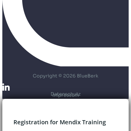
Copyright © 2026 BlueBerk
Datenschutz
Impressum
Registration for Mendix Training