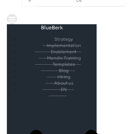
DE
BlueBerk
Strategy
Implementation
Enablement
Mendix Training
Templates
Blog
Hiring
About us
EN