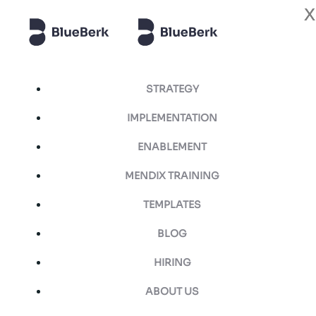
X
X
Skip
to
content
STRATEGY
IMPLEMENTATION
ENABLEMENT
MENDIX TRAINING
TEMPLATES
BLOG
HIRING
ABOUT US